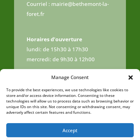
Courriel : mairie@bethemont-la-
foret.fr
Horaires d’ouverture
lundi: de 15h30 à 17h30
mercredi: de 9h30 à 12h00
jeudi : de 16h00 à 18h30
Manage Consent
samedi: de 9h30 à 12h00
To provide the best experiences, we use technologies like cookies to
store and/or access device information. Consenting to these
technologies will allow us to process data such as browsing behavior or
unique IDs on this site. Not consenting or withdrawing consent, may
adversely affect certain features and functions.
Accept