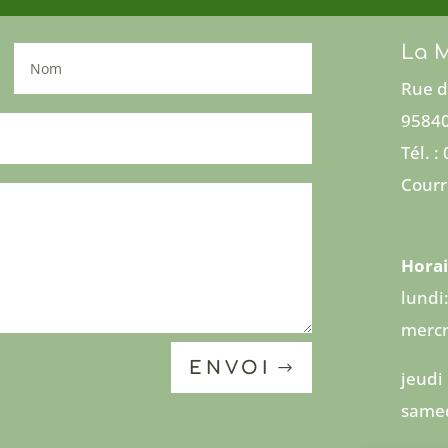
La M
Rue d
95840
Tél. :
Courr
Horai
lundi
mercr
ENVOI
jeudi
samed