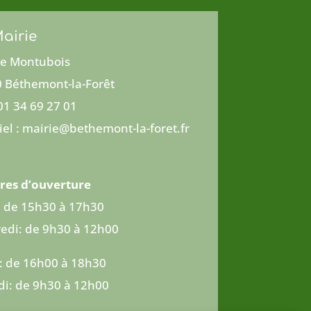
airie
e Montubois
 Béthemont-la-Forêt
 01 34 69 27 01
iel : mairie@bethemont-la-foret.fr
res d’ouverture
: de 15h30 à 17h30
edi: de 9h30 à 12h00
 : de 16h00 à 18h30
i: de 9h30 à 12h00