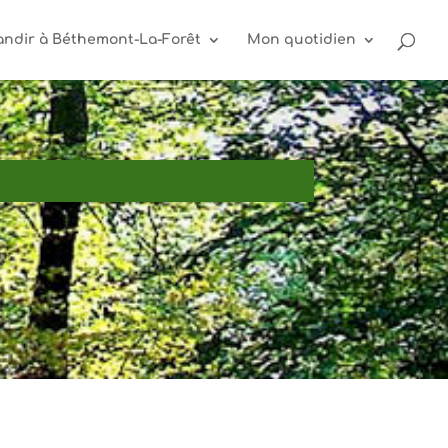
andir à Béthemont-La-Forêt
Mon quotidien