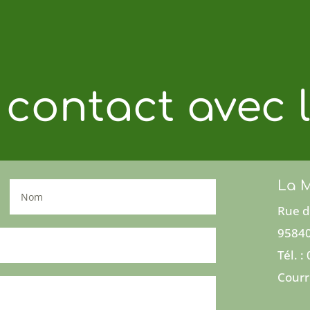
 contact avec l
La M
Rue d
95840
Tél. :
Courr