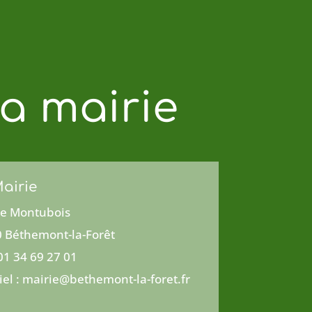
a mairie
airie
e Montubois
 Béthemont-la-Forêt
 01 34 69 27 01
iel : mairie@bethemont-la-foret.fr