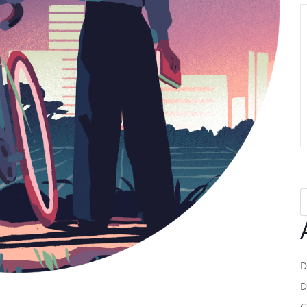
D
D
C