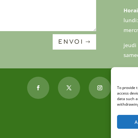
Horai
lundi
mercr
ENVOI
jeudi
samed
To provide 
access devi
data such a
withdrawing
A