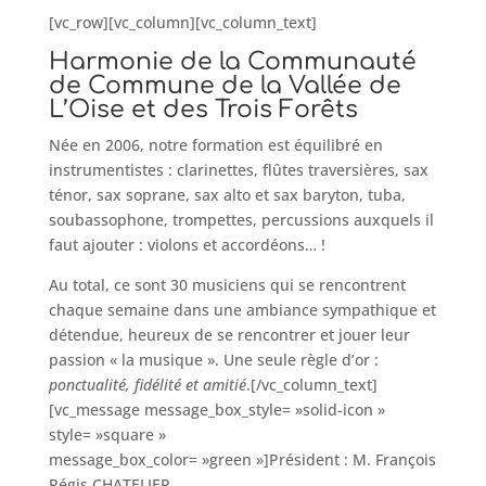
[vc_row][vc_column][vc_column_text]
Harmonie de la Communauté
de Commune de la Vallée de
L’Oise et des Trois Forêts
Née en 2006, notre formation est équilibré en
instrumentistes : clarinettes, flûtes traversières, sax
ténor, sax soprane, sax alto et sax baryton, tuba,
soubassophone, trompettes, percussions auxquels il
faut ajouter : violons et accordéons… !
Au total, ce sont 30 musiciens qui se rencontrent
chaque semaine dans une ambiance sympathique et
détendue, heureux de se rencontrer et jouer leur
passion « la musique ». Une seule règle d’or :
ponctualité, fidélité et amitié
.[/vc_column_text]
[vc_message message_box_style= »solid-icon »
style= »square »
message_box_color= »green »]Président : M. François
Régis CHATELIER