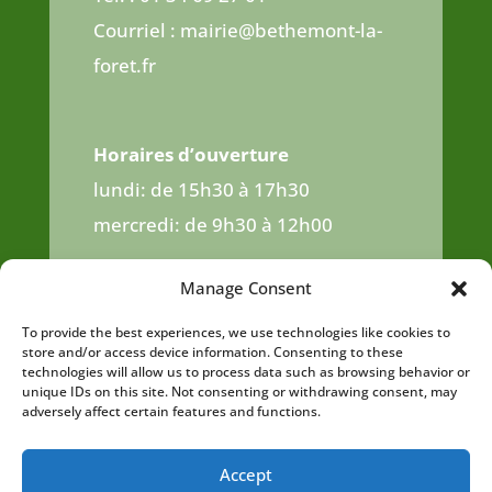
Courriel : mairie@bethemont-la-
foret.fr
Horaires d’ouverture
lundi: de 15h30 à 17h30
mercredi: de 9h30 à 12h00
jeudi : de 16h00 à 18h30
Manage Consent
samedi: de 9h30 à 12h00
To provide the best experiences, we use technologies like cookies to
store and/or access device information. Consenting to these
technologies will allow us to process data such as browsing behavior or
unique IDs on this site. Not consenting or withdrawing consent, may
adversely affect certain features and functions.
Accept