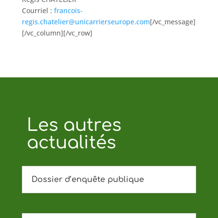
Courriel :
francois-
regis.chatelier@unicarrierseurope.com
[/vc_message]
[/vc_column][/vc_row]
Les autres
actualités
Dossier d’enquête publique