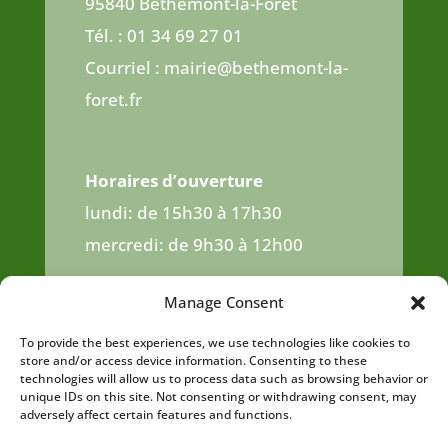
95840 Béthemont-la-Forêt
Tél. : 01 34 69 27 01
Courriel : mairie@bethemont-la-
foret.fr
Horaires d’ouverture
lundi: de 15h30 à 17h30
mercredi: de 9h30 à 12h00
jeudi : de 16h00 à 18h30
Manage Consent
samedi: de 9h30 à 12h00
To provide the best experiences, we use technologies like cookies to
store and/or access device information. Consenting to these
technologies will allow us to process data such as browsing behavior or
unique IDs on this site. Not consenting or withdrawing consent, may
adversely affect certain features and functions.