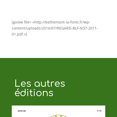
[gview file= »http://bethemont-la-foret.fr/wp-
content/uploads/2016/07/REGARD-BLF-N37-2011-
01.pdf »]
Les autres
éditions