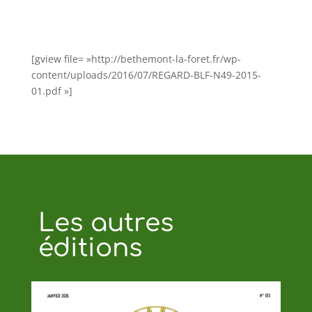
[gview file= »http://bethemont-la-foret.fr/wp-
content/uploads/2016/07/REGARD-BLF-N49-2015-
01.pdf »]
Les autres
éditions