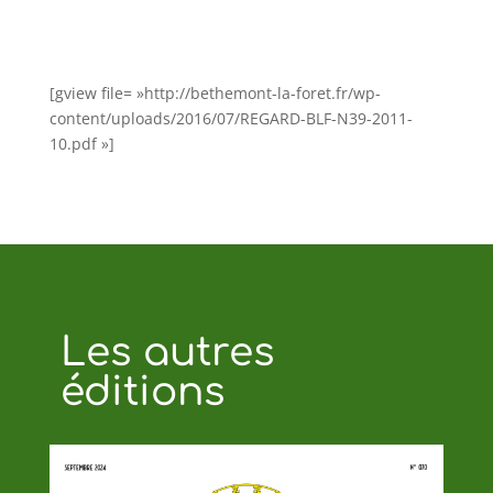
[gview file= »http://bethemont-la-foret.fr/wp-
content/uploads/2016/07/REGARD-BLF-N39-2011-
10.pdf »]
Les autres
éditions