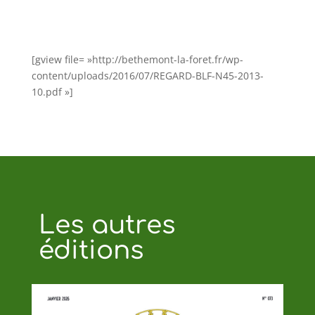
[gview file= »http://bethemont-la-foret.fr/wp-
content/uploads/2016/07/REGARD-BLF-N45-2013-
10.pdf »]
Les autres
éditions